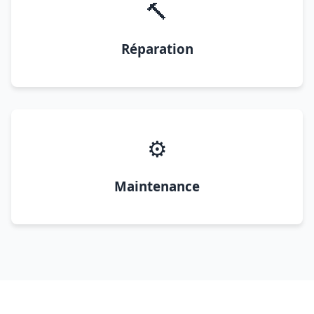
🔨
Réparation
⚙️
Maintenance