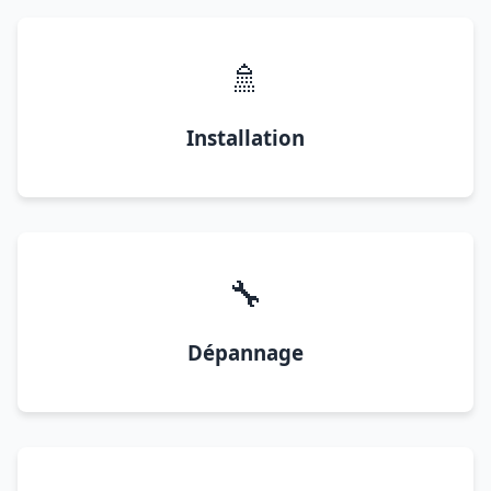
🚿
Installation
🔧
Dépannage