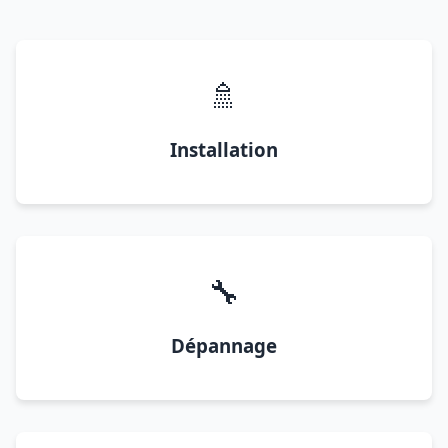
🚿
Installation
🔧
Dépannage