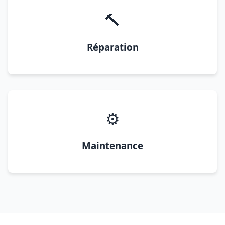
🔨
Réparation
⚙️
Maintenance