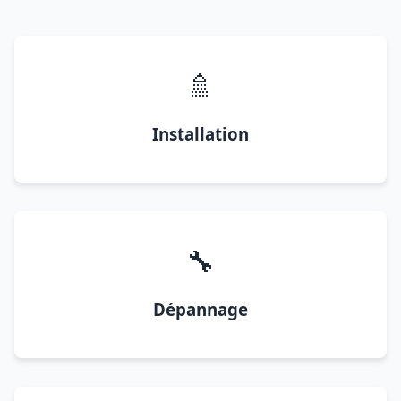
🚿
Installation
🔧
Dépannage