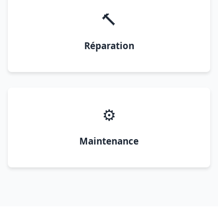
🔨
Réparation
⚙️
Maintenance