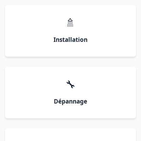
🚿
Installation
🔧
Dépannage