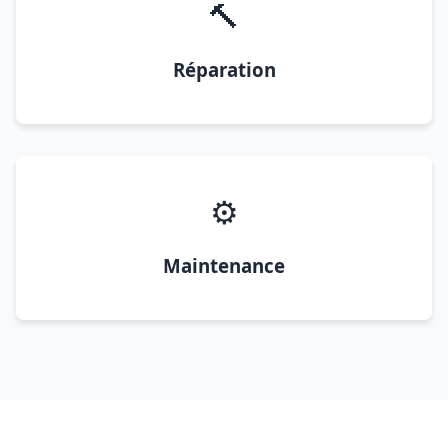
🔨
Réparation
⚙️
Maintenance