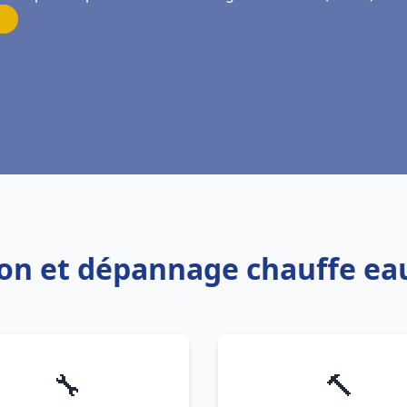
ation et dépannage chauffe e
🔧
🔨