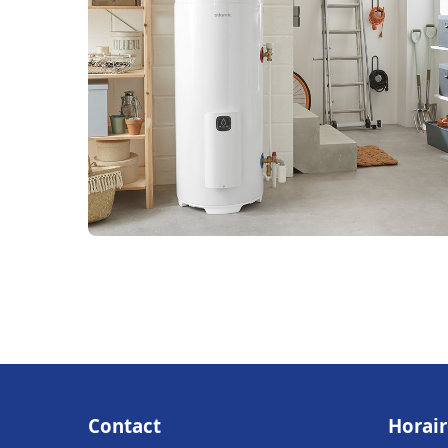
Contact
Horair