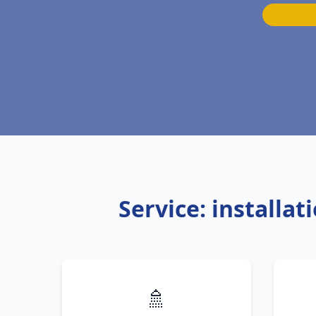
Service: install
🚿