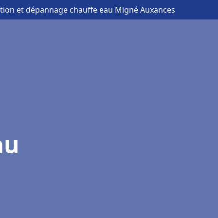
lation et dépannage chauffe eau Migné Auxances
au