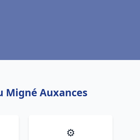
au Migné Auxances
⚙️