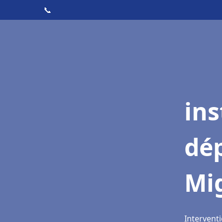
📞
ins
dé
Mi
Intervent