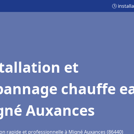
🕒 instal
tallation et
pannage chauffe e
gné Auxances
ion rapide et professionnelle à Migné Auxances (86440)