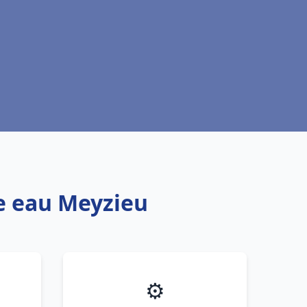
fe eau Meyzieu
⚙️