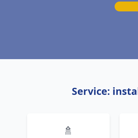
Service: inst
🚿