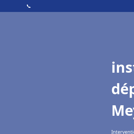
📞
ins
dé
Me
Intervent