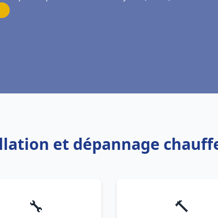
allation et dépannage chauf
🔧
🔨