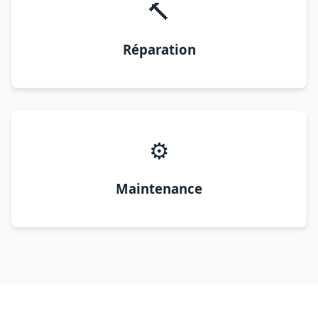
🔨
Réparation
⚙️
Maintenance