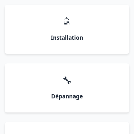
🚿
Installation
🔧
Dépannage