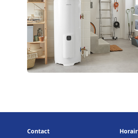
Contact
Horair