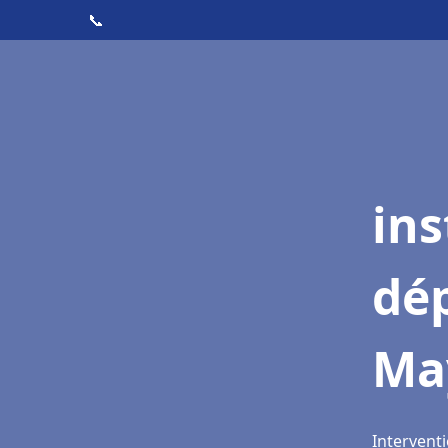
📞
ins
dé
Ma
Intervent