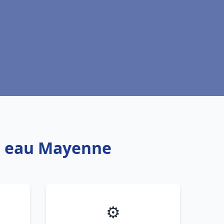
fe eau Mayenne
⚙️