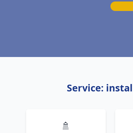
Service: inst
🚿