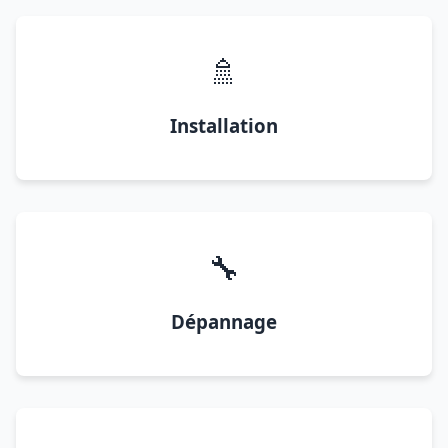
🚿
Installation
🔧
Dépannage