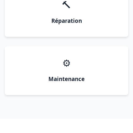
🔨
Réparation
⚙️
Maintenance