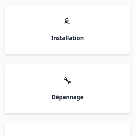
🚿
Installation
🔧
Dépannage