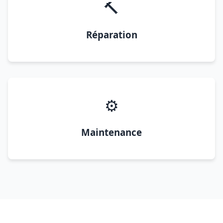
🔨
Réparation
⚙️
Maintenance