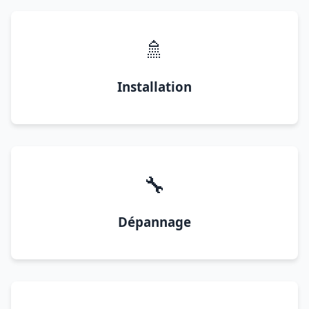
🚿
Installation
🔧
Dépannage