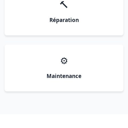
🔨
Réparation
⚙️
Maintenance