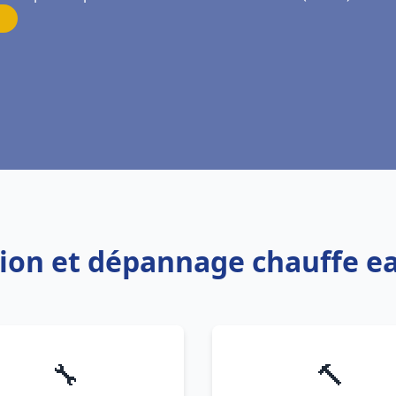
ation et dépannage chauffe ea
🔧
🔨