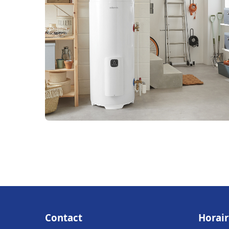
Contact
Horair