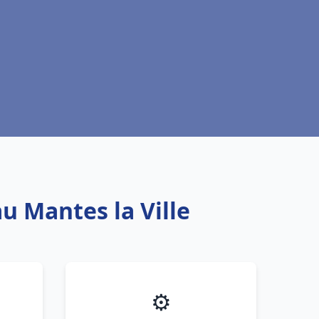
u Mantes la Ville
⚙️