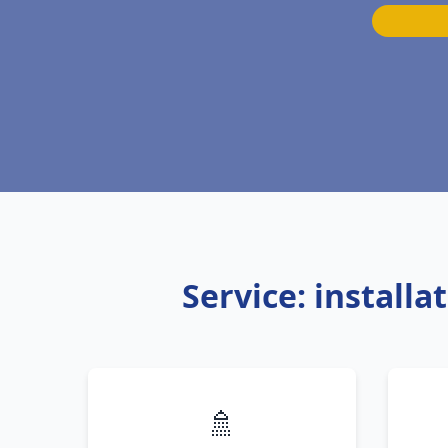
Service: install
🚿