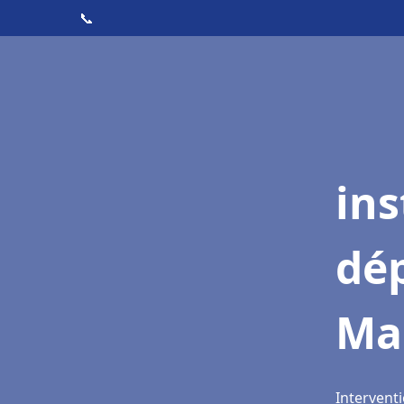
📞
ins
dé
Man
Interventi