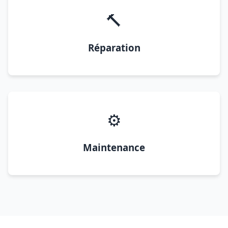
🔨
Réparation
⚙️
Maintenance