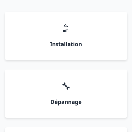
🚿
Installation
🔧
Dépannage