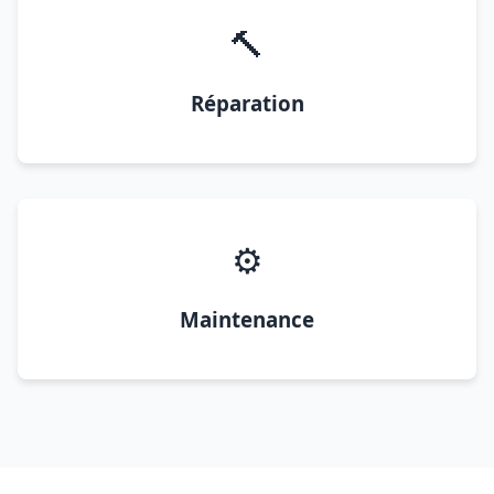
🔨
Réparation
⚙️
Maintenance