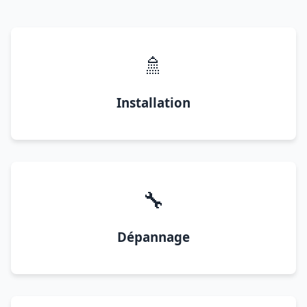
🚿
Installation
🔧
Dépannage