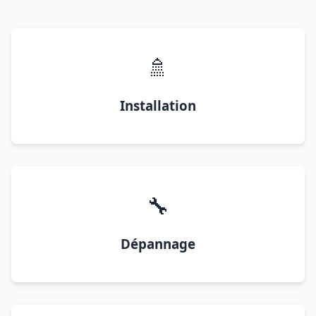
🚿
Installation
🔧
Dépannage