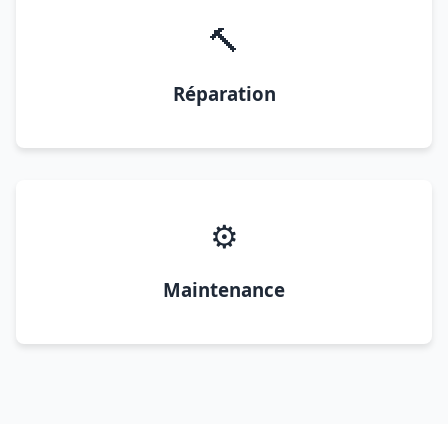
🔨
Réparation
⚙️
Maintenance