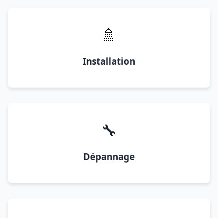
🚿
Installation
🔧
Dépannage