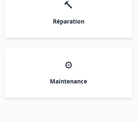
🔨
Réparation
⚙️
Maintenance