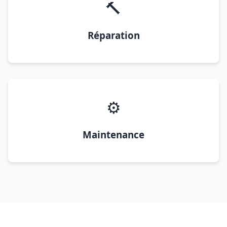
🔨
Réparation
⚙️
Maintenance