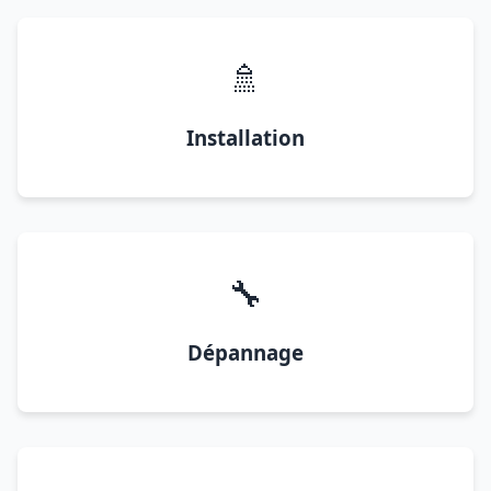
🚿
Installation
🔧
Dépannage