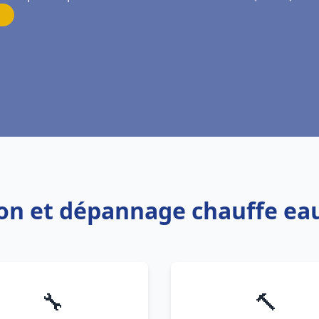
tion et dépannage chauffe eau
🔧
🔨