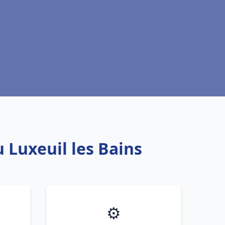
 Luxeuil les Bains
⚙️