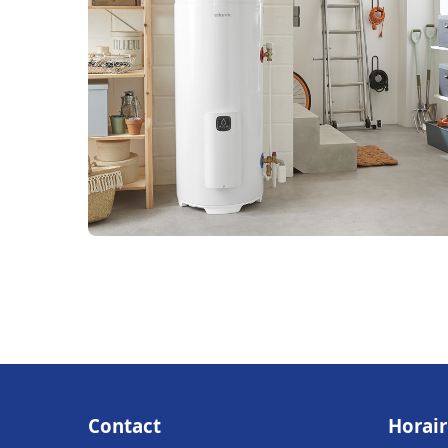
Contact
Horair