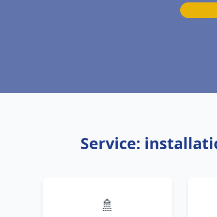
Service: installa
🚿