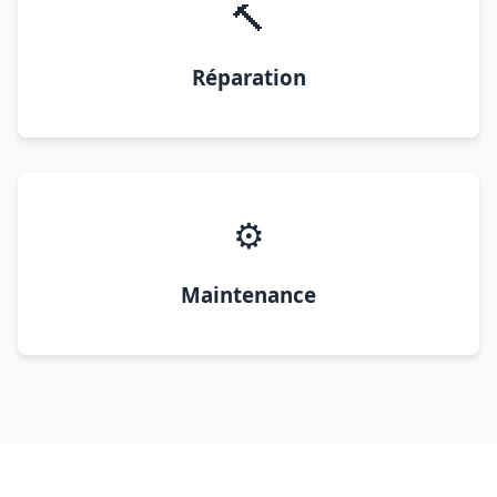
🔨
Réparation
⚙️
Maintenance