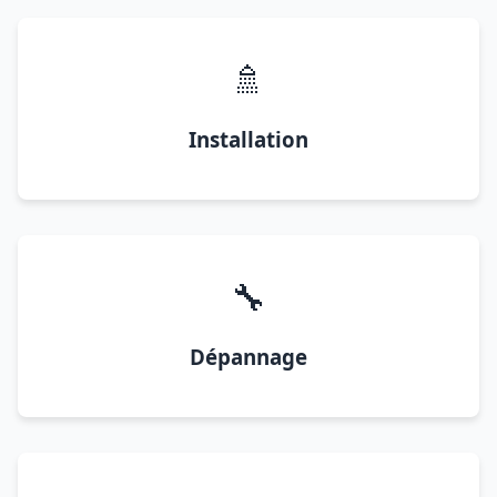
🚿
Installation
🔧
Dépannage