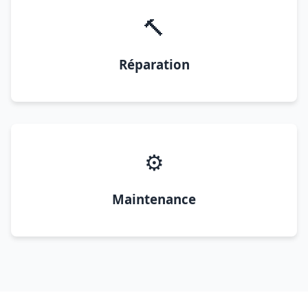
🔨
Réparation
⚙️
Maintenance