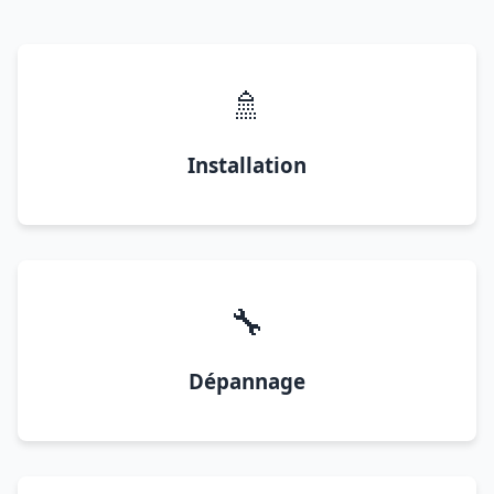
🚿
Installation
🔧
Dépannage