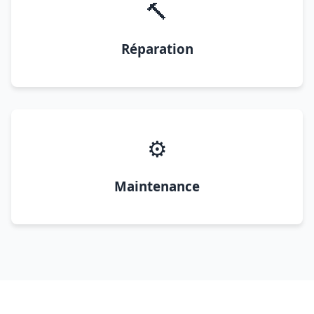
🔨
Réparation
⚙️
Maintenance