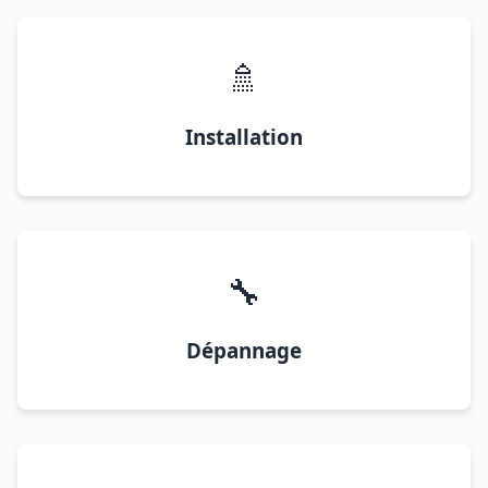
🚿
Installation
🔧
Dépannage