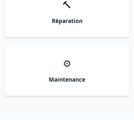
🔨
Réparation
⚙️
Maintenance