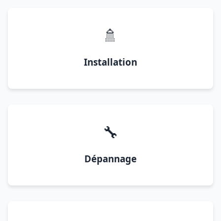
🚿
Installation
🔧
Dépannage