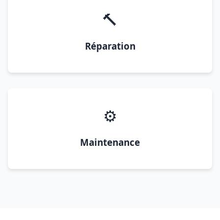
🔨
Réparation
⚙️
Maintenance