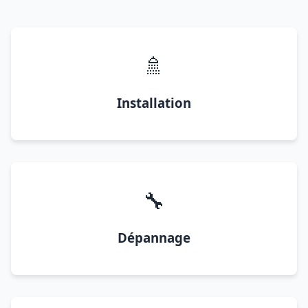
🚿
Installation
🔧
Dépannage