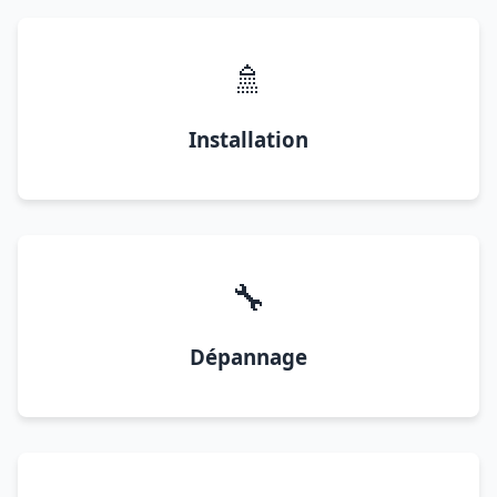
🚿
Installation
🔧
Dépannage