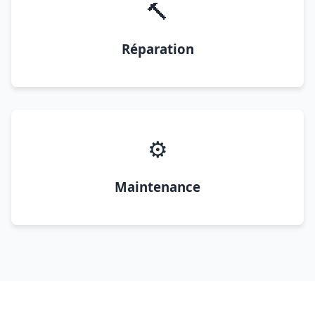
🔨
Réparation
⚙️
Maintenance