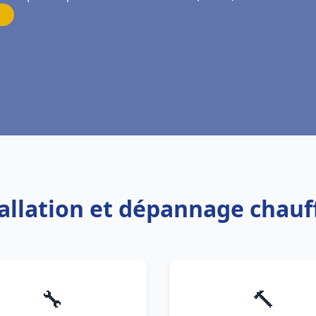
tallation et dépannage chau
🔧
🔨