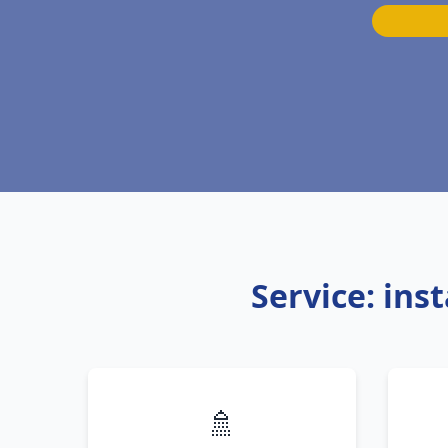
Service: ins
🚿