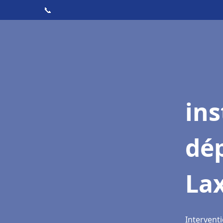
📞
ins
dé
La
Interventi