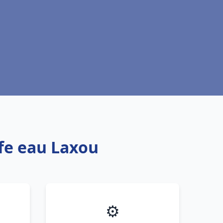
ffe eau Laxou
⚙️