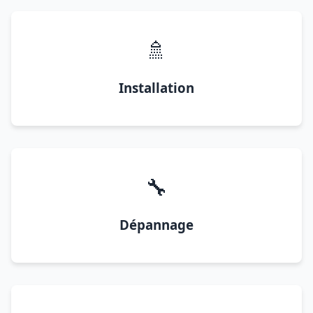
🚿
Installation
🔧
Dépannage