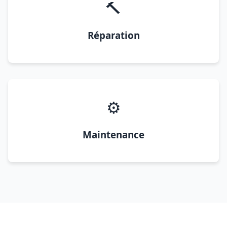
🔨
Réparation
⚙️
Maintenance