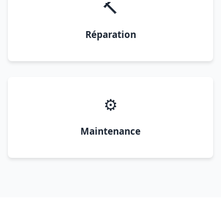
🔨
Réparation
⚙️
Maintenance