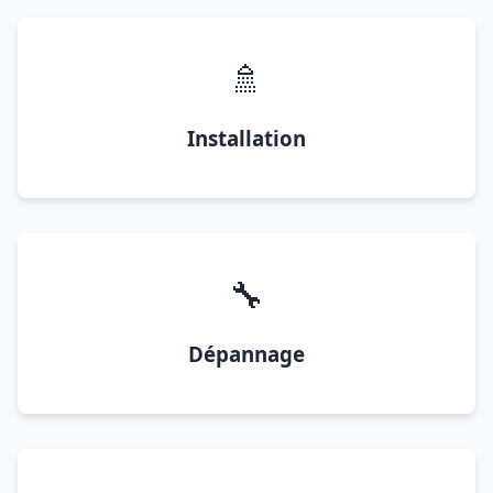
🚿
Installation
🔧
Dépannage