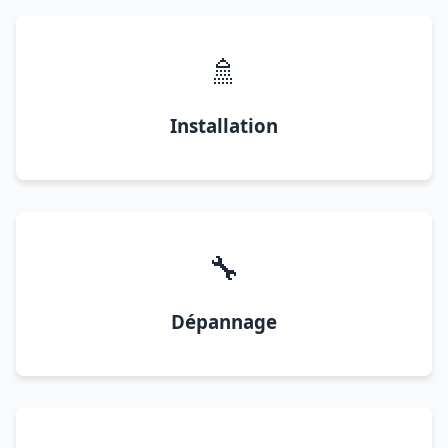
🚿
Installation
🔧
Dépannage