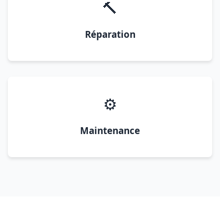
🔨
Réparation
⚙️
Maintenance