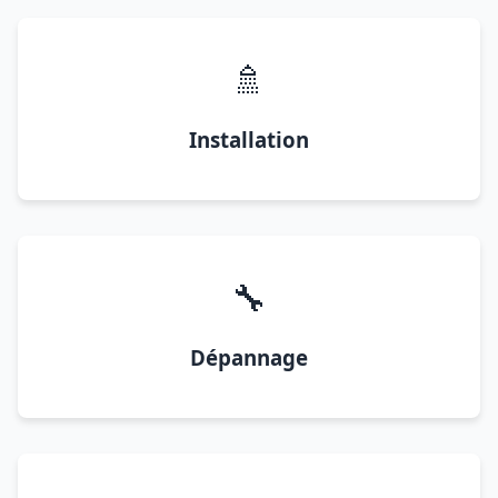
🚿
Installation
🔧
Dépannage