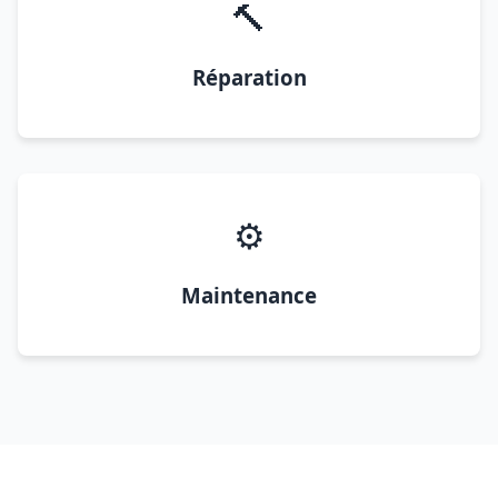
🔨
Réparation
⚙️
Maintenance