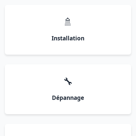
🚿
Installation
🔧
Dépannage