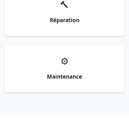
🔨
Réparation
⚙️
Maintenance