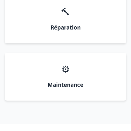
🔨
Réparation
⚙️
Maintenance