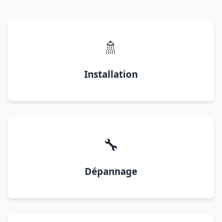
🚿
Installation
🔧
Dépannage