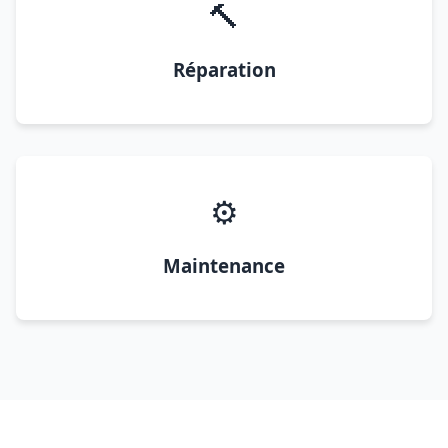
🔨
Réparation
⚙️
Maintenance