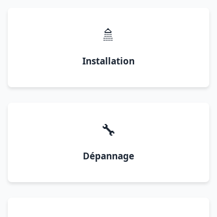
🚿
Installation
🔧
Dépannage