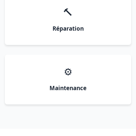
🔨
Réparation
⚙️
Maintenance