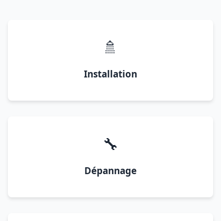
🚿
Installation
🔧
Dépannage