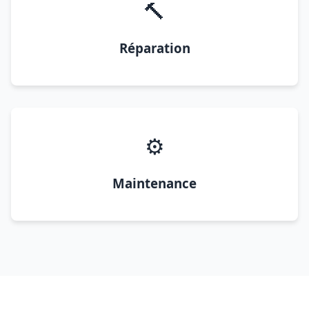
🔨
Réparation
⚙️
Maintenance