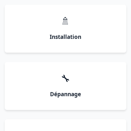
🚿
Installation
🔧
Dépannage