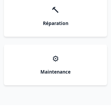
🔨
Réparation
⚙️
Maintenance