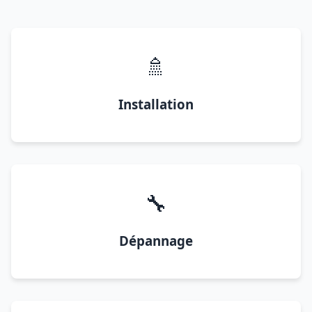
🚿
Installation
🔧
Dépannage