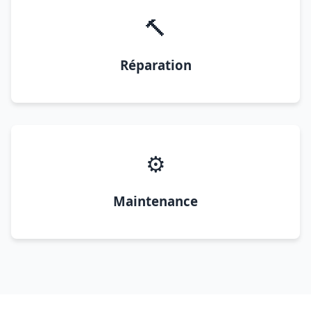
🔨
Réparation
⚙️
Maintenance