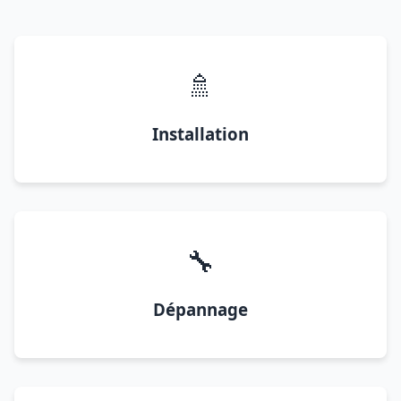
🚿
Installation
🔧
Dépannage