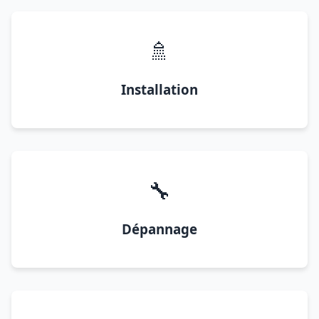
🚿
Installation
🔧
Dépannage