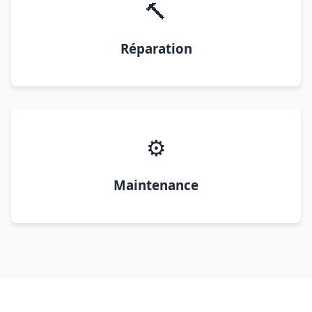
🔨
Réparation
⚙️
Maintenance