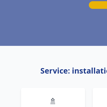
Service: install
🚿