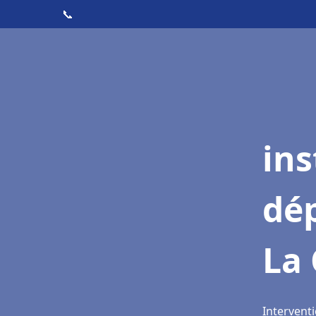
📞
ins
dé
La
Intervent