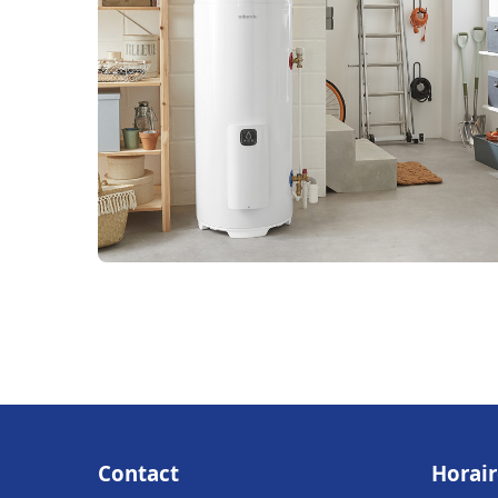
Contact
Horair