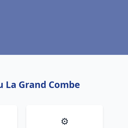
au La Grand Combe
⚙️