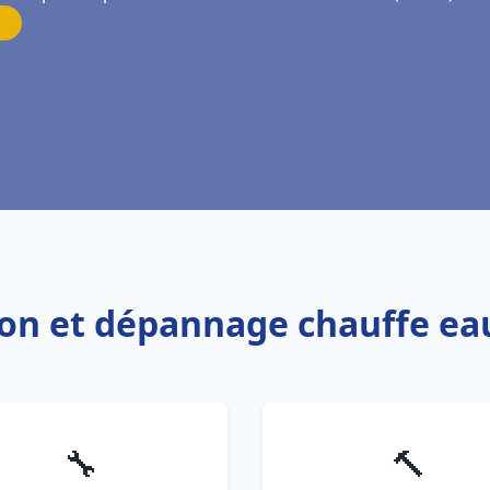
ation et dépannage chauffe e
🔧
🔨