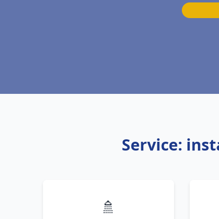
Service: ins
🚿