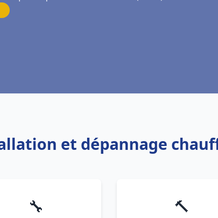
tallation et dépannage chauf
🔧
🔨