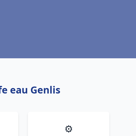
fe eau Genlis
⚙️