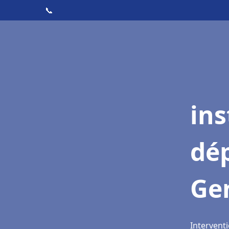
📞
ins
dé
Gen
Interventi