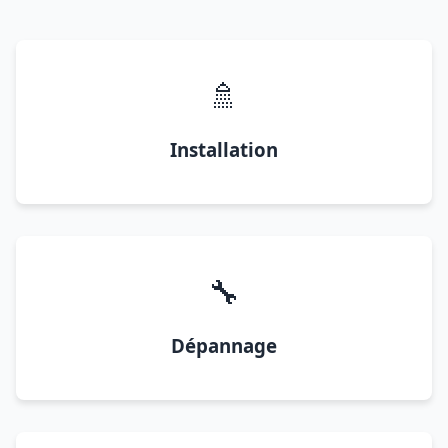
🚿
Installation
🔧
Dépannage