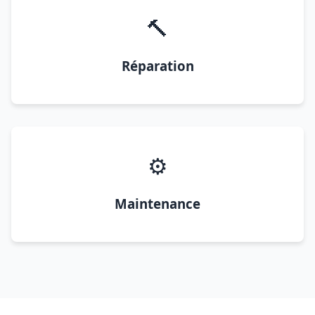
🔨
Réparation
⚙️
Maintenance