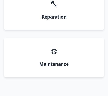
🔨
Réparation
⚙️
Maintenance