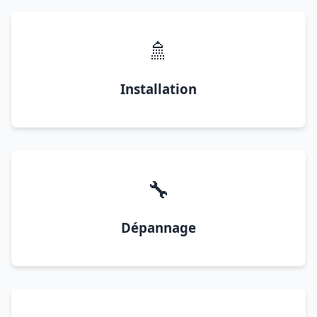
🚿
Installation
🔧
Dépannage