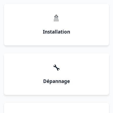
🚿
Installation
🔧
Dépannage