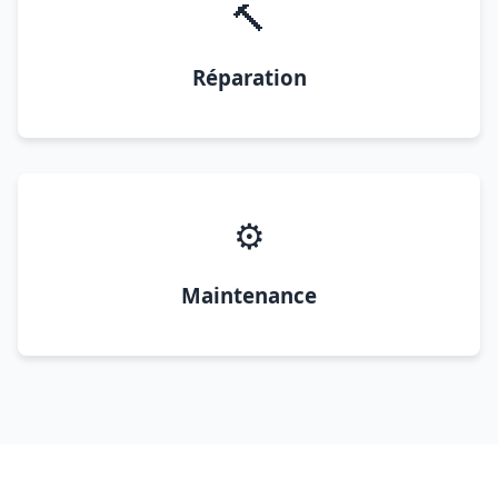
🔨
Réparation
⚙️
Maintenance