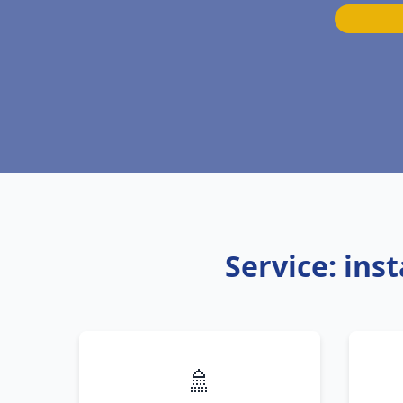
Service: ins
🚿