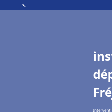
📞
ins
dé
Fré
Interventi