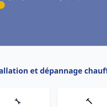
tallation et dépannage chauf
🔧
🔨