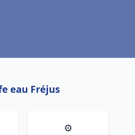
fe eau Fréjus
⚙️