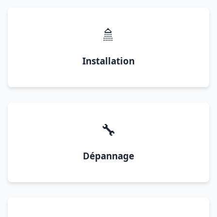
🚿
Installation
🔧
Dépannage