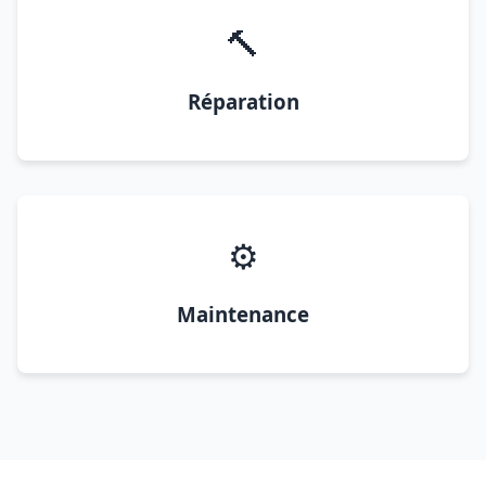
🔨
Réparation
⚙️
Maintenance