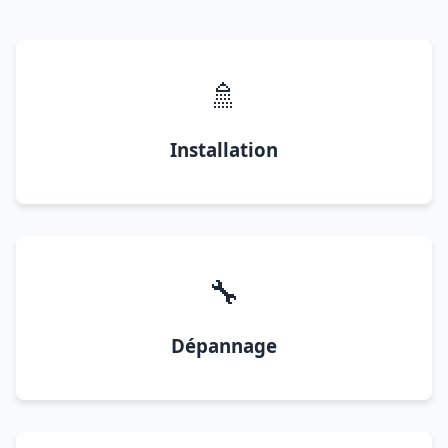
🚿
Installation
🔧
Dépannage