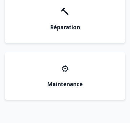
🔨
Réparation
⚙️
Maintenance