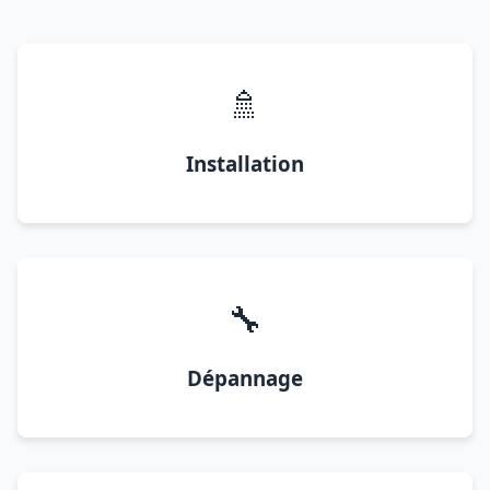
🚿
Installation
🔧
Dépannage