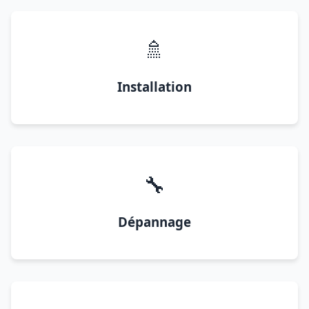
🚿
Installation
🔧
Dépannage