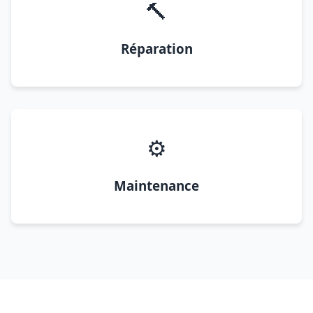
🔨
Réparation
⚙️
Maintenance