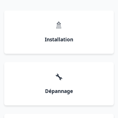
🚿
Installation
🔧
Dépannage