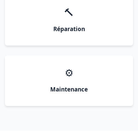
🔨
Réparation
⚙️
Maintenance