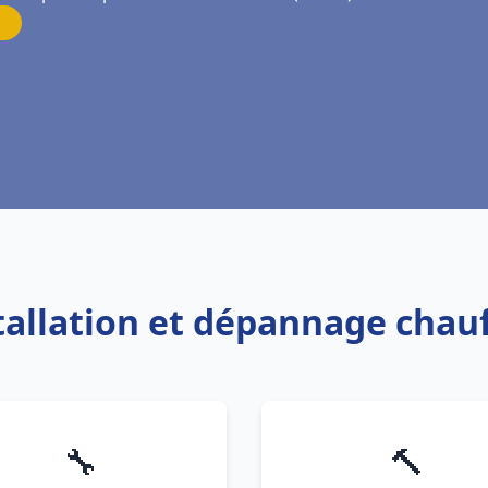
stallation et dépannage chauf
🔧
🔨