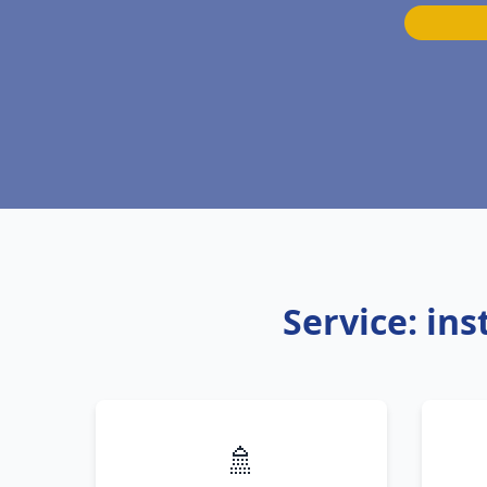
Service: in
🚿