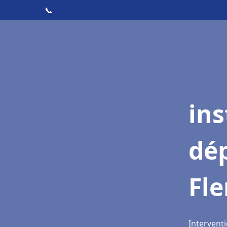
📞
ins
dé
Fle
Interventi