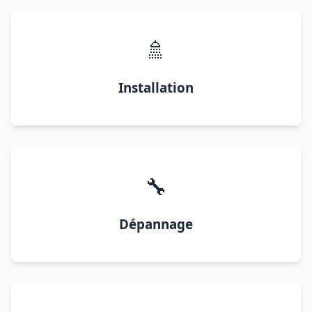
🚿
Installation
🔧
Dépannage