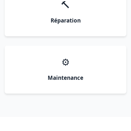
🔨
Réparation
⚙️
Maintenance